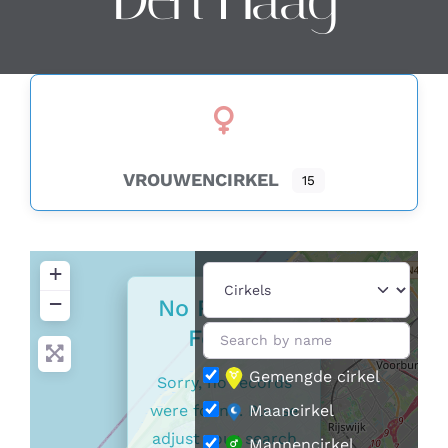
Contact
Zoeken
naar:
VROUWENCIRKEL
15
+
−
No Records
Found
Gemengde cirkel
Sorry, no records
were found. Please
Maancirkel
adjust your search
Mannencirkel