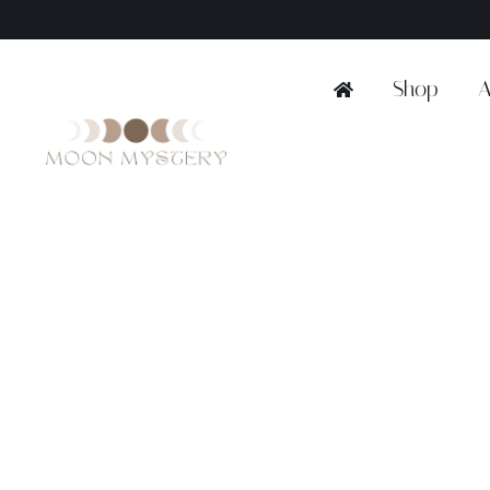
Ga
naar
inhoud
Shop
A