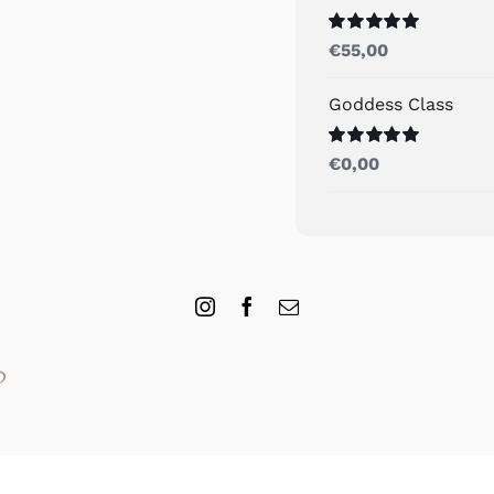
Gewaardeerd
€
55,00
5.00
uit 5
Goddess Class
Gewaardeerd
€
0,00
5.00
uit 5