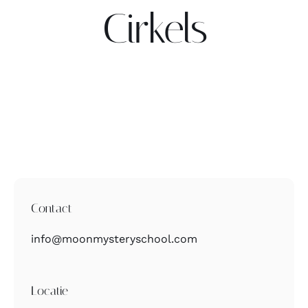
Cirkels
Contact
Zoeken
naar:
Contact
info@moonmysteryschool.com
Locatie