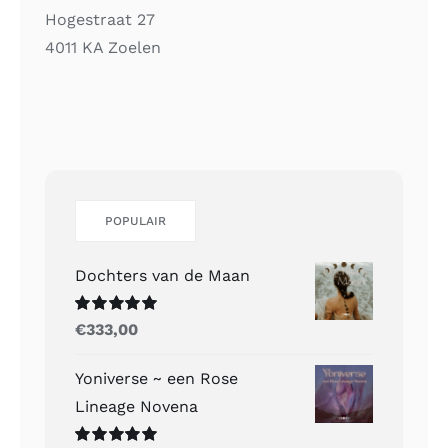
Hogestraat 27
4011 KA Zoelen
POPULAIR
Dochters van de Maan
Gewaardeerd
€
333,00
5.00
uit 5
Yoniverse ~ een Rose
Lineage Novena