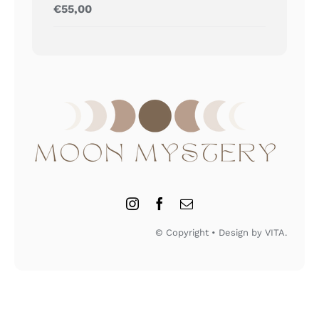
Gewaardeerd
€
55,00
5.00
uit 5
© Copyright • Design by VITA.