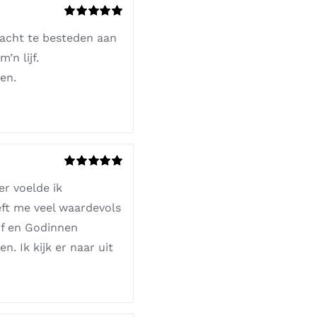
Gewaardeerd
dacht te besteden aan
5
uit 5
’n lijf.
en.
Gewaardeerd
er voelde ik
5
uit 5
eft me veel waardevols
jf en Godinnen
. Ik kijk er naar uit