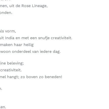
nen, uit de Rose Lineage,
bonden.
ls vorm,
t India en met een snufje creativiteit.
 maken haar heilig
gewoon onderdeel van iedere dag.
ine beleving;
reativiteit.
mel hangt; zo boven zo beneden!
n.
len.