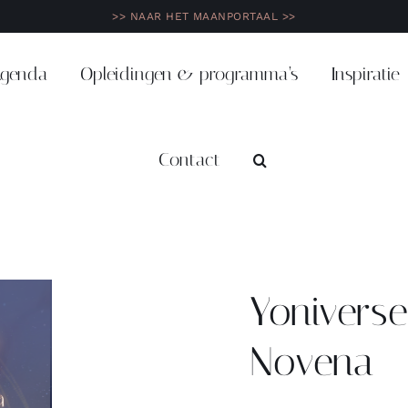
>> NAAR HET MAANPORTAAL >>
genda
Opleidingen & programma’s
Inspiratie
Contact
Yonivers
Novena