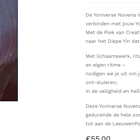
De Yoniverse Novena i
verbinden met jouw Yo
Met de Plek van Creat
naar het Diepe Yin d
Met lichaamswerk, ritu
en eigen ritme –
nodigen we je uit om j
ont-sluieren;
in de veiligheid en hei
Deze Yoniverse Novena
gedurende de hele zo
tot aan de LeeuwenPo
€
55,00