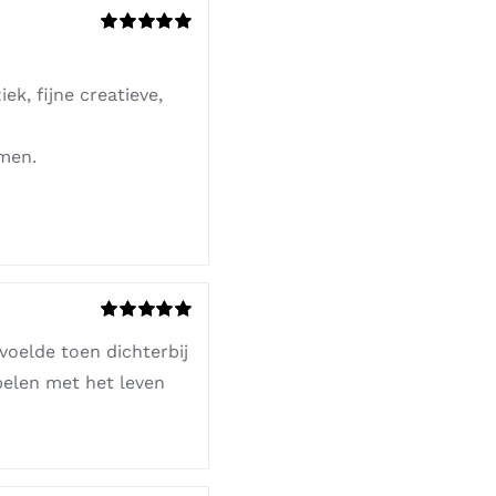
Gewaardeerd
5
uit 5
ek, fijne creatieve,
omen.
Gewaardeerd
voelde toen dichterbij
5
uit 5
pelen met het leven