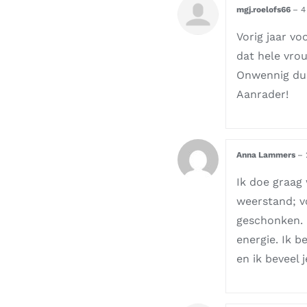
mgj.roelofs66
–
4
Vorig jaar v
dat hele vrou
Onwennig dus
Aanrader!
Anna Lammers
–
Ik doe graag 
weerstand; v
geschonken. 
energie. Ik b
en ik beveel 