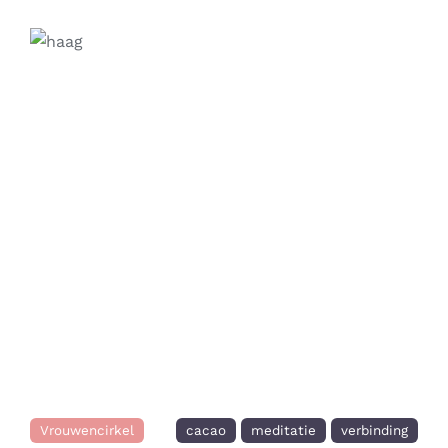
Contact
Zoeken
naar:
Previous
Next
Vrouwencirkel
cacao
meditatie
verbinding