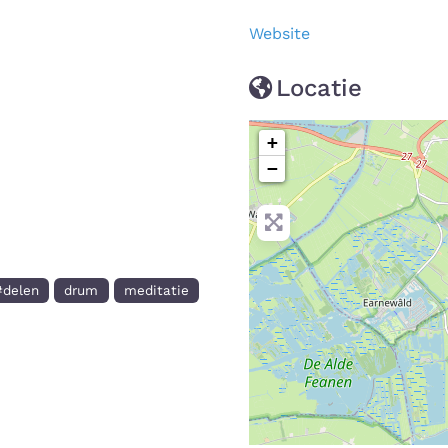
Website
Locatie
+
−
#delen
drum
meditatie