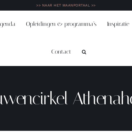
>> NAAR HET MAANPORTAAL >>
genda
Opleidingen & programma’s
Inspiratie
Contact
uwencirkel Athenah