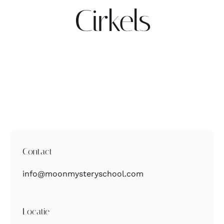
Cirkels
Contact
Zoeken
naar:
Contact
info@moonmysteryschool.com
Locatie