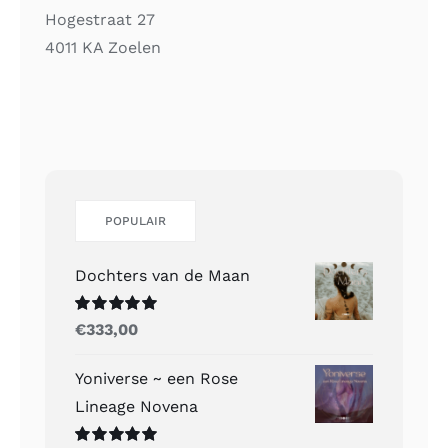
Hogestraat 27
4011 KA Zoelen
POPULAIR
Dochters van de Maan
Gewaardeerd
€
333,00
5.00
uit 5
Yoniverse ~ een Rose
Lineage Novena