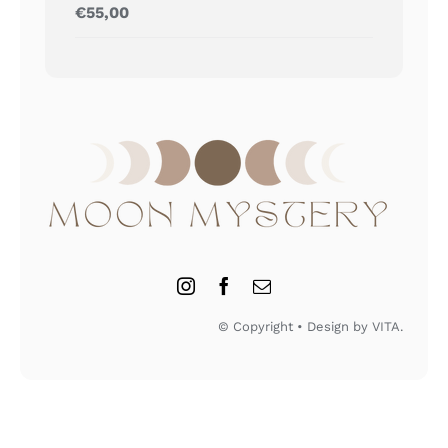
Gewaardeerd
€
55,00
5.00
uit 5
© Copyright • Design by VITA.