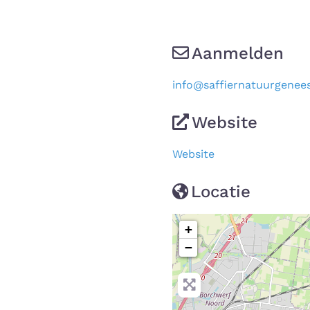
Aanmelden
info
@
saffiernatuurgenees
Website
Website
Locatie
+
−