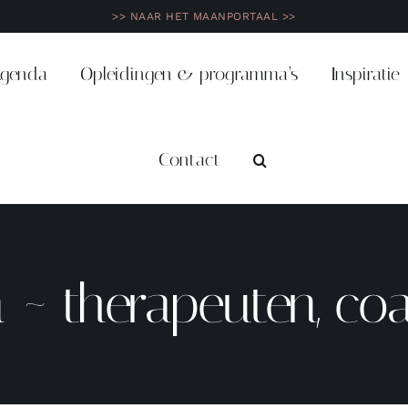
>> NAAR HET MAANPORTAAL >>
genda
Opleidingen & programma’s
Inspiratie
Contact
~ therapeuten, coa