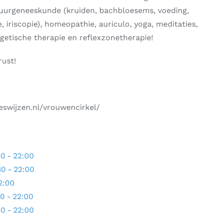
uurgeneeskunde (kruiden, bachbloesems, voeding,
, iriscopie), homeopathie, auriculo, yoga, meditaties,
getische therapie en reflexzonetherapie!
rust!
eswijzen.nl/vrouwencirkel/
30
-
22:00
30
-
22:00
2:00
30
-
22:00
30
-
22:00