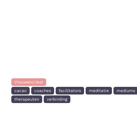
Vrouwencirkel
cacao
coaches
facilitators
meditatie
mediums
therapeuten
verbinding