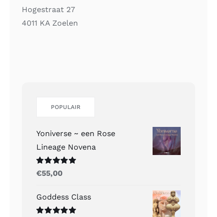
Hogestraat 27
4011 KA Zoelen
POPULAIR
Yoniverse ~ een Rose
Lineage Novena
Gewaardeerd
€
55,00
5.00
uit 5
Goddess Class