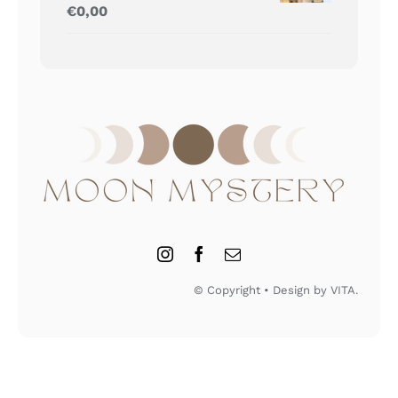
Gewaardeerd
€
0,00
5.00
uit 5
© Copyright • Design by VITA.