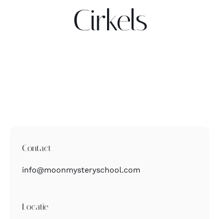
Cirkels
Contact
Zoeken
naar:
Contact
info@moonmysteryschool.com
Locatie