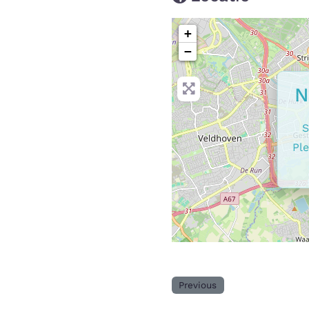
+
−
N
S
Ple
Previous