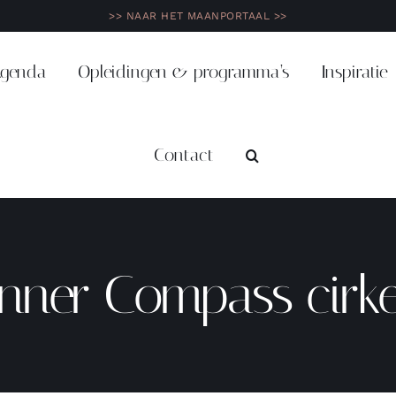
>> NAAR HET MAANPORTAAL >>
genda
Opleidingen & programma’s
Inspiratie
Contact
Inner Compass cirke