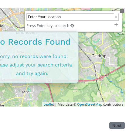
Press Enter key to search
o Records Found
orry, no records were found.
ase adjust your search criteria
and try again.
Leaflet
| Map data ©
OpenStreetMap
contributors
Next