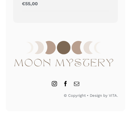
Gewaardeerd
€
55,00
5.00
uit 5
© Copyright • Design by VITA.