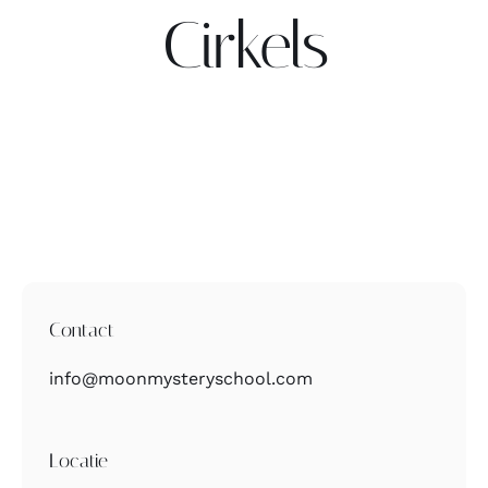
Cirkels
Contact
Zoeken
naar:
Contact
info@moonmysteryschool.com
Locatie