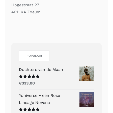
Hogestraat 27
4011 KA Zoelen
POPULAIR
Dochters van de Maan
Gewaardeerd
€
333,00
5.00
uit 5
Yoniverse ~ een Rose
Lineage Novena