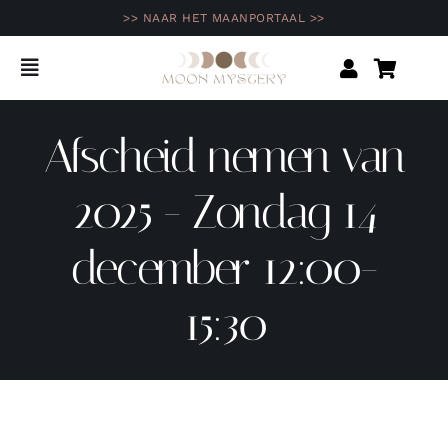
Ga
>> NAAR HET MAANPORTAAL >>
naar
inhoud
Toggle
Navigation
Home
Afscheid nemen van
Shop
2025 - Zondag 14
Agenda
december 12:00-
15:30
Opleidingen & programma’s
Inspiratie
Community