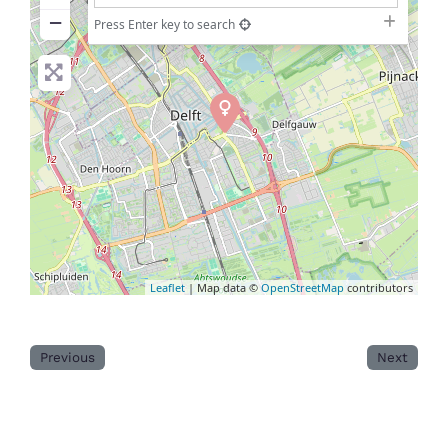
−
Press Enter key to search
Leaflet
| Map data ©
OpenStreetMap
contributors
Previous
Next