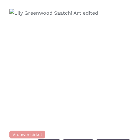
Contact
Zoeken
naar:
Previous
Next
Vrouwencirkel