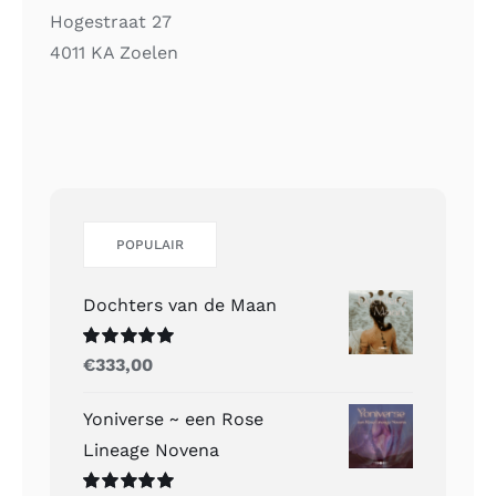
Hogestraat 27
4011 KA Zoelen
POPULAIR
Dochters van de Maan
Gewaardeerd
€
333,00
5.00
uit 5
Yoniverse ~ een Rose
Lineage Novena