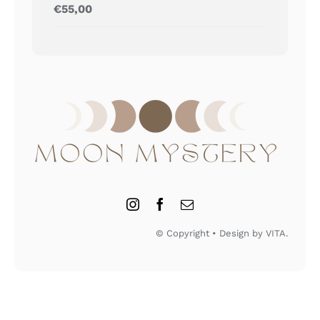
Gewaardeerd
€
55,00
5.00
uit 5
© Copyright • Design by VITA.