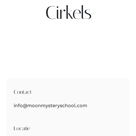
Cirkels
Contact
Zoeken
naar:
Contact
info@moonmysteryschool.com
Locatie