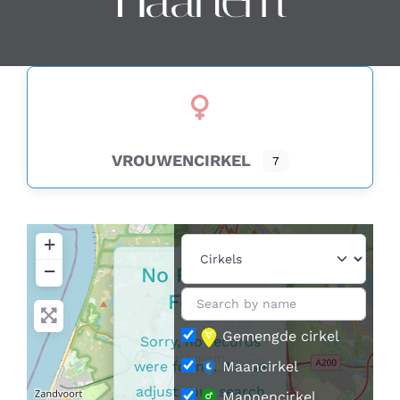
Contact
Zoeken
naar:
VROUWENCIRKEL
7
+
−
No Records
Found
Gemengde cirkel
Sorry, no records
were found. Please
Maancirkel
adjust your search
Mannencirkel