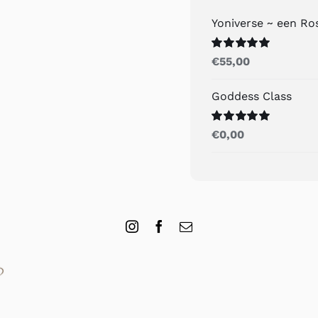
Yoniverse ~ een R
Gewaardeerd
€
55,00
5.00
uit 5
Goddess Class
Gewaardeerd
€
0,00
5.00
uit 5