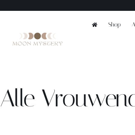
Ga
naar
inhoud
Shop
A
Alle Vrouwenc