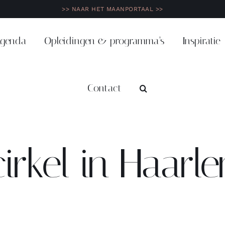
>> NAAR HET MAANPORTAAL >>
genda
Opleidingen & programma’s
Inspiratie
Contact
irkel in Haarl