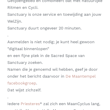
Getijdengebed en combineert dat met natuurlijke
Ritmen en Cycli.
Sanctuary is onze service en toewijding aan jouw
WelZijn.
Sanctuary duurt ongeveer 20 minuten.
.
Aanmelden is niet nodig; je kunt heel gewoon
”digitaal binnenlopen”
en een fijne plek in de Sacred Space van
Sanctuary zoeken.
Namen die je genoemd wil hebben, geef je door
onder het bericht daarvoor in
De Maantempel
facebookgroep
.
Dat wijst zichzelf.
.
Iedere
Priesteres
* zal zich een MaanCyclus lang,