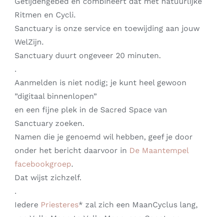
Getijdengebed en combineert dat met natuurlijke
Ritmen en Cycli.
Sanctuary is onze service en toewijding aan jouw
WelZijn.
Sanctuary duurt ongeveer 20 minuten.
.
Aanmelden is niet nodig; je kunt heel gewoon
”digitaal binnenlopen”
en een fijne plek in de Sacred Space van
Sanctuary zoeken.
Namen die je genoemd wil hebben, geef je door
onder het bericht daarvoor in
De Maantempel
facebookgroep
.
Dat wijst zichzelf.
.
Iedere
Priesteres
* zal zich een MaanCyclus lang,