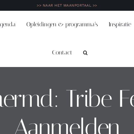
>> NAAR HET MAANPORTAAL >>
genda
Opleidingen & programma’s
Inspiratie
Contact
ermd: Tribe Fe
Aanmelden