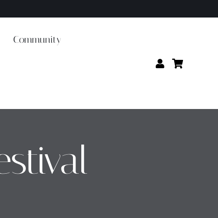
Community
stival