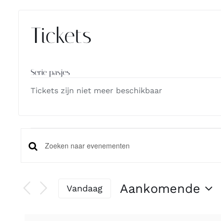
Tickets
Serie pasjes
Tickets zijn niet meer beschikbaar
Evenemente
Evenementen
Vul
een
Zoeken
keyword
Aankomende
Vandaag
in.
Selecteer
en
Zoek
datum
voor