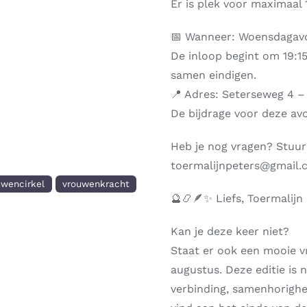
Er is plek voor maximaal
📅 Wanneer: Woensdagavo
De inloop begint om 19:1
samen eindigen.
📍 Adres: Seterseweg 4 –
De bijdrage voor deze avo
Heb je nog vragen? Stuur
toermalijnpeters@gmail
uwencirkel
vrouwenkracht
🔮📿🪶✨ Liefs, Toermalijn
Kan je deze keer niet?
Staat er ook een mooie 
augustus. Deze editie is 
verbinding, samenhorighei