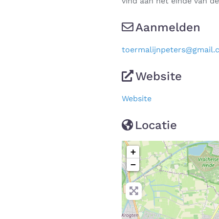
vind aan het einde van d
Aanmelden
toermalijnpeters
@
gmail.
Website
Website
Locatie
+
−