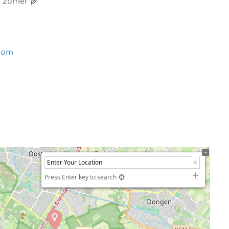
e zomer 🌾
com
Press Enter key to search