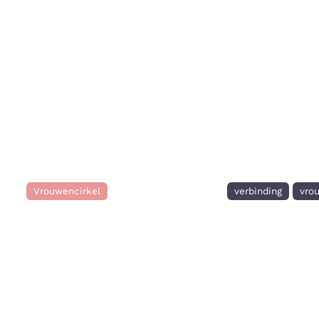
Vrouwencirkel
verbinding
vro