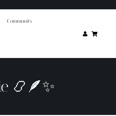
Community
ie 📿🪶✨