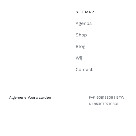
SITEMAP
Agenda
Shop
Blog
Wij
Contact
Algemene Voorwaarden
KvK 60813806 | BTW
NL854070710B01