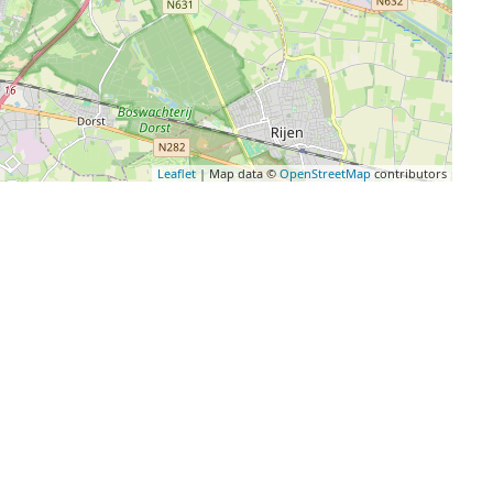
Leaflet
| Map data ©
OpenStreetMap
contributors