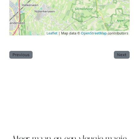
Leaflet
| Map data ©
OpenStreetMap
contributors
Previous
Next
Meer maan en een vleugje magie