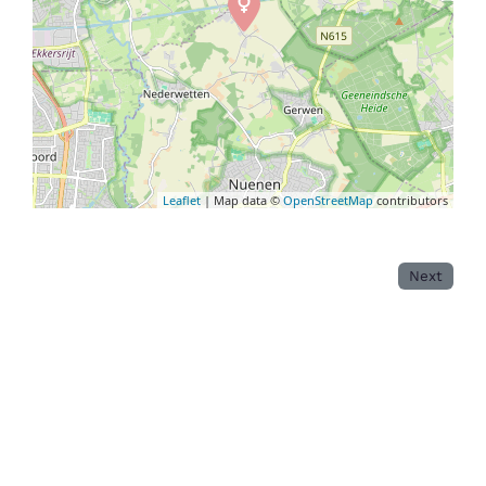
Leaflet
| Map data ©
OpenStreetMap
contributors
Next