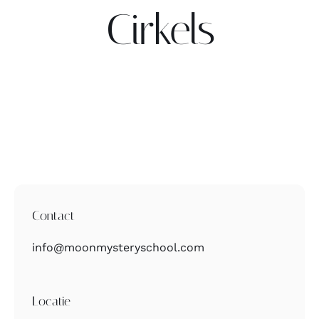
Cirkels
Contact
Zoeken
naar:
Contact
info@moonmysteryschool.com
Locatie