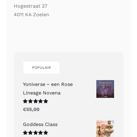
Hogestraat 27
4011 KA Zoelen
POPULAIR
Yoniverse ~ een Rose
Lineage Novena
Gewaardeerd
€
55,00
5.00
uit 5
Goddess Class