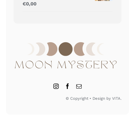
Gewaardeerd
€
0,00
5.00
uit 5
© Copyright • Design by VITA.