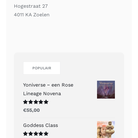
Hogestraat 27
4011 KA Zoelen
POPULAIR
Yoniverse ~ een Rose
Lineage Novena
Gewaardeerd
€
55,00
5.00
uit 5
Goddess Class