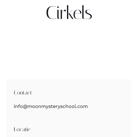
Cirkels
Contact
Zoeken
naar:
Contact
info@moonmysteryschool.com
Locatie