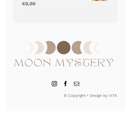
Gewaardeerd
€
0,00
5.00
uit 5
© Copyright • Design by VITA.