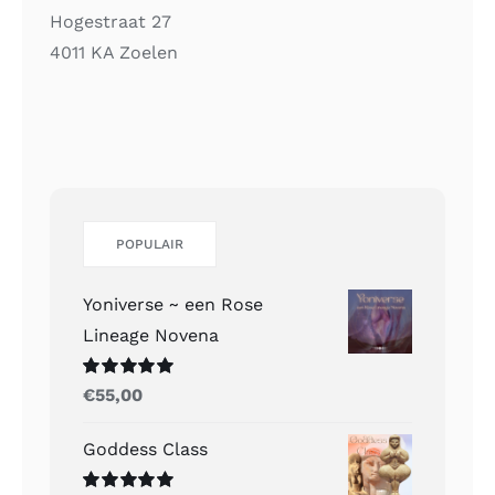
Hogestraat 27
4011 KA Zoelen
POPULAIR
Yoniverse ~ een Rose
Lineage Novena
Gewaardeerd
€
55,00
5.00
uit 5
Goddess Class