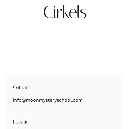
Cirkels
Contact
Zoeken
naar:
Contact
info@moonmysteryschool.com
Locatie