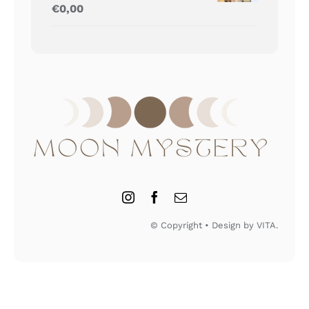
Gewaardeerd
€
0,00
5.00
uit 5
© Copyright • Design by VITA.