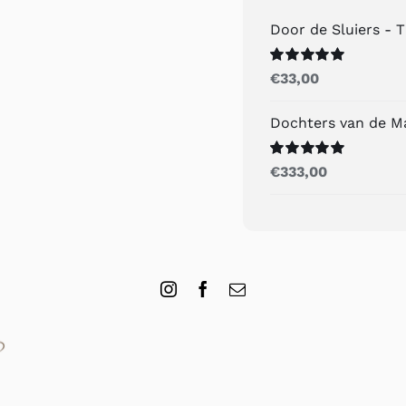
Door de Sluiers - 
Gewaardeerd
€
33,00
5.00
uit 5
Dochters van de M
Gewaardeerd
€
333,00
5.00
uit 5