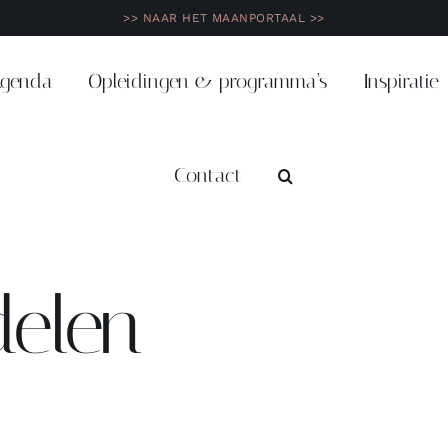
>> NAAR HET MAANPORTAAL >>
genda
Opleidingen & programma’s
Inspiratie
Contact
delen