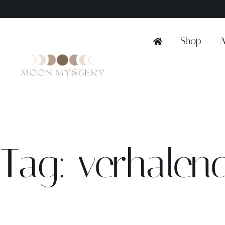
Ga
naar
inhoud
Shop
A
Tag: verhalen