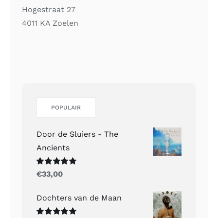
Hogestraat 27
4011 KA Zoelen
POPULAIR
Door de Sluiers - The
Ancients
Gewaardeerd
€
33,00
5.00
uit 5
Dochters van de Maan