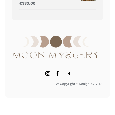
Gewaardeerd
€
333,00
5.00
uit 5
© Copyright • Design by VITA.