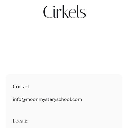
Cirkels
Contact
Zoeken
naar:
Contact
info@moonmysteryschool.com
Locatie