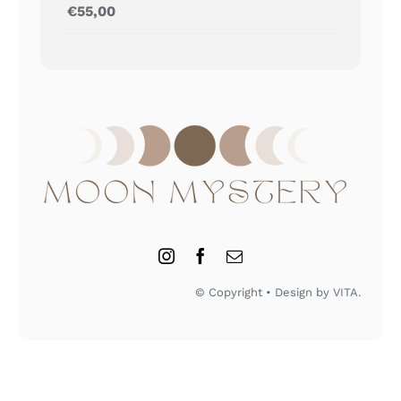
Gewaardeerd
€
55,00
5.00
uit 5
© Copyright • Design by VITA.