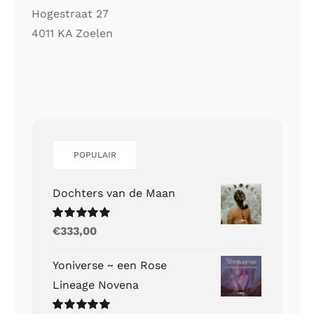
Hogestraat 27
4011 KA Zoelen
POPULAIR
Dochters van de Maan
Gewaardeerd
€
333,00
5.00
uit 5
Yoniverse ~ een Rose
Lineage Novena