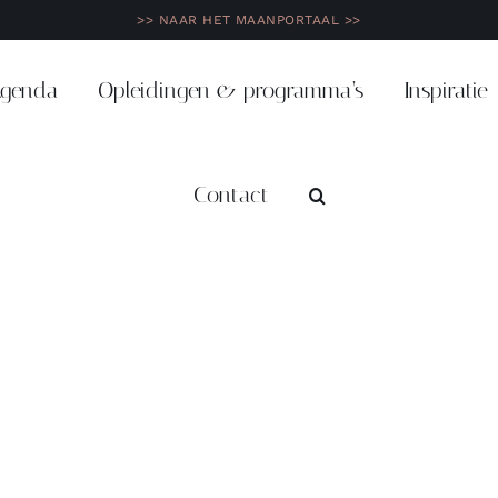
>> NAAR HET MAANPORTAAL >>
genda
Opleidingen & programma’s
Inspiratie
Contact