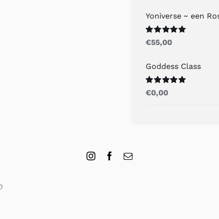
Yoniverse ~ een R
Gewaardeerd
€
55,00
5.00
uit 5
Goddess Class
Gewaardeerd
€
0,00
5.00
uit 5