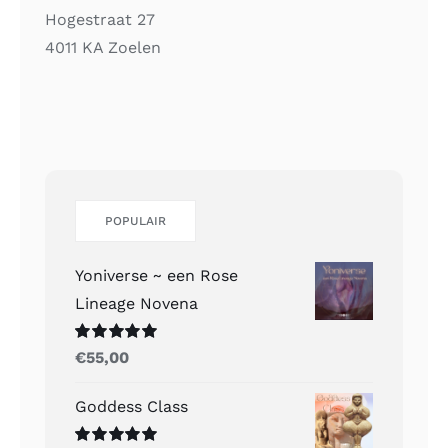
Hogestraat 27
4011 KA Zoelen
POPULAIR
Yoniverse ~ een Rose
Lineage Novena
Gewaardeerd
€
55,00
5.00
uit 5
Goddess Class