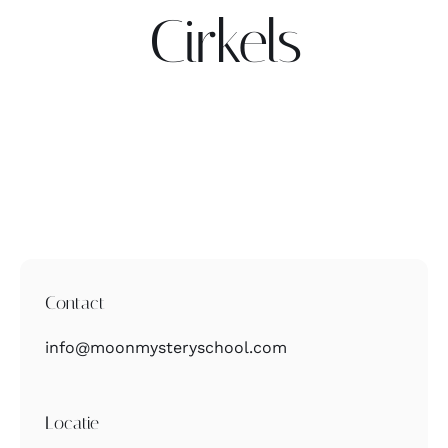
Cirkels
Contact
Zoeken
naar:
Contact
info@moonmysteryschool.com
Locatie