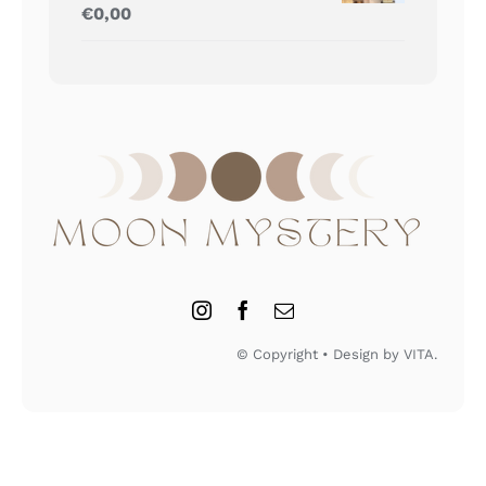
Gewaardeerd
€
0,00
5.00
uit 5
© Copyright • Design by VITA.