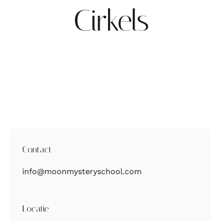
Cirkels
Contact
Zoeken
naar:
Contact
info@moonmysteryschool.com
Locatie