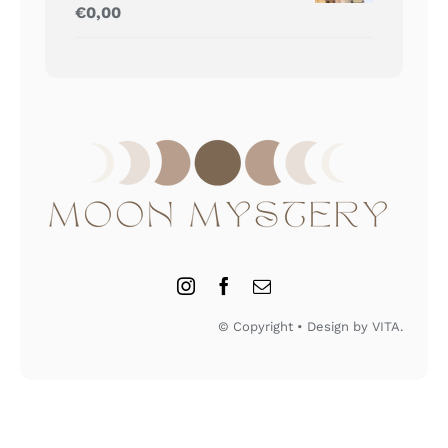
Gewaardeerd
€
0,00
5.00
uit 5
© Copyright • Design by VITA.