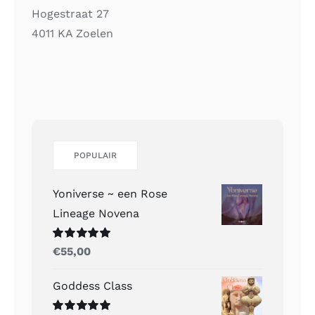
Hogestraat 27
4011 KA Zoelen
POPULAIR
Yoniverse ~ een Rose
Lineage Novena
Gewaardeerd
€
55,00
5.00
uit 5
Goddess Class