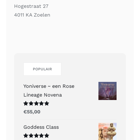
Hogestraat 27
4011 KA Zoelen
POPULAIR
Yoniverse ~ een Rose
Lineage Novena
Gewaardeerd
€
55,00
5.00
uit 5
Goddess Class