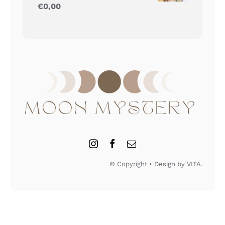
Gewaardeerd
€
0,00
5.00
uit 5
© Copyright • Design by VITA.