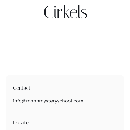
Cirkels
Contact
Zoeken
naar:
Contact
info@moonmysteryschool.com
Locatie