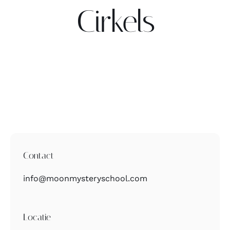
Cirkels
Contact
Zoeken
naar:
Contact
info@moonmysteryschool.com
Locatie