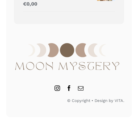
Gewaardeerd
€
0,00
5.00
uit 5
© Copyright • Design by VITA.