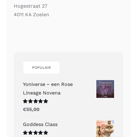
Hogestraat 27
4011 KA Zoelen
POPULAIR
Yoniverse ~ een Rose
Lineage Novena
Gewaardeerd
€
55,00
5.00
uit 5
Goddess Class