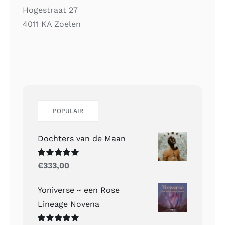
Hogestraat 27
4011 KA Zoelen
POPULAIR
Dochters van de Maan
Gewaardeerd
€
333,00
5.00
uit 5
Yoniverse ~ een Rose
Lineage Novena