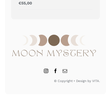
Gewaardeerd
€
55,00
5.00
uit 5
© Copyright • Design by VITA.