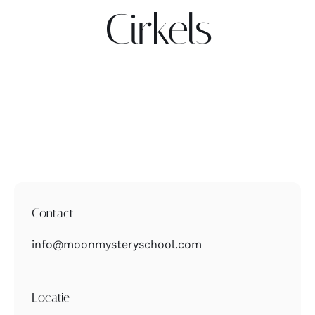
Cirkels
Contact
Zoeken
naar:
Contact
info@moonmysteryschool.com
Locatie