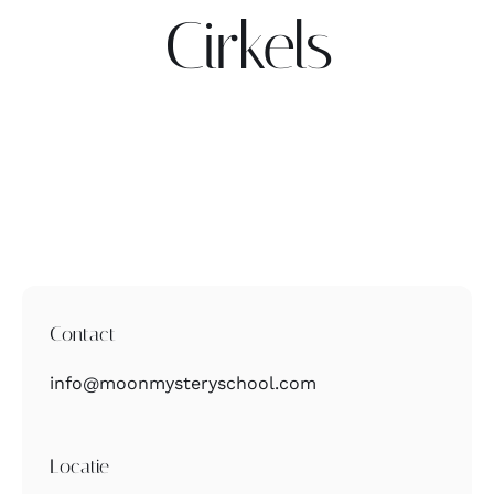
Cirkels
Contact
Zoeken
naar:
Contact
info@moonmysteryschool.com
Locatie