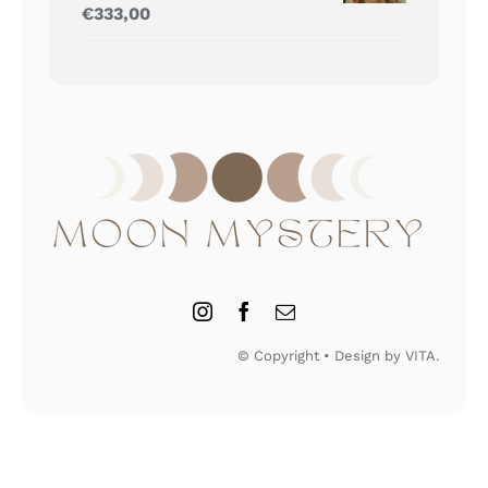
Gewaardeerd
€
333,00
5.00
uit 5
© Copyright • Design by VITA.