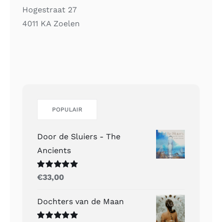
Hogestraat 27
4011 KA Zoelen
POPULAIR
Door de Sluiers - The
Ancients
Gewaardeerd
€
33,00
5.00
uit 5
Dochters van de Maan