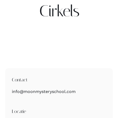
Cirkels
Contact
Zoeken
naar:
Contact
info@moonmysteryschool.com
Locatie