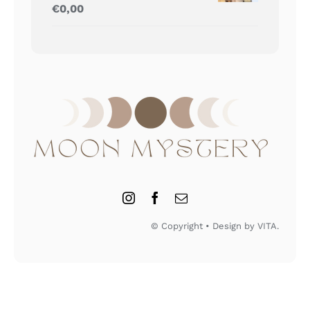
Gewaardeerd
€
0,00
5.00
uit 5
© Copyright • Design by VITA.