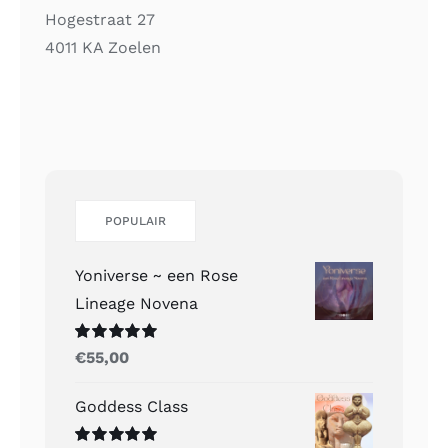
Hogestraat 27
4011 KA Zoelen
POPULAIR
Yoniverse ~ een Rose
Lineage Novena
Gewaardeerd
€
55,00
5.00
uit 5
Goddess Class