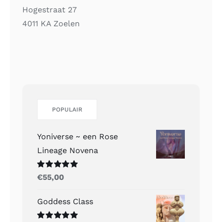
Hogestraat 27
4011 KA Zoelen
POPULAIR
Yoniverse ~ een Rose
Lineage Novena
Gewaardeerd
€
55,00
5.00
uit 5
Goddess Class