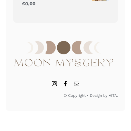
Gewaardeerd
€
0,00
5.00
uit 5
© Copyright • Design by VITA.