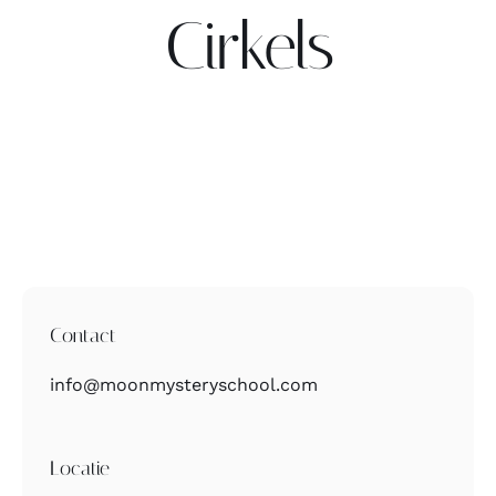
Cirkels
Contact
Zoeken
naar:
Contact
info@moonmysteryschool.com
Locatie