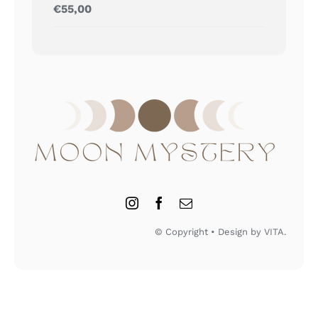
Gewaardeerd
€
55,00
5.00
uit 5
© Copyright • Design by VITA.