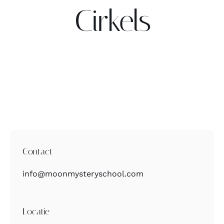
Cirkels
Contact
Zoeken
naar:
Contact
info@moonmysteryschool.com
Locatie