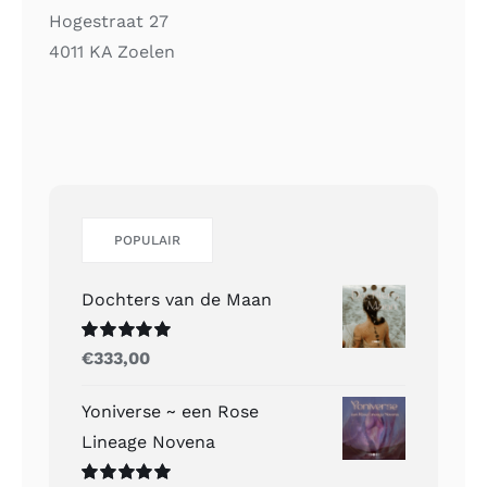
Hogestraat 27
4011 KA Zoelen
POPULAIR
Dochters van de Maan
Gewaardeerd
€
333,00
5.00
uit 5
Yoniverse ~ een Rose
Lineage Novena