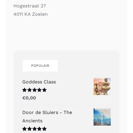
Hogestraat 27
4011 KA Zoelen
POPULAIR
Goddess Class
Gewaardeerd
€
0,00
5.00
uit 5
Door de Sluiers - The
Ancients