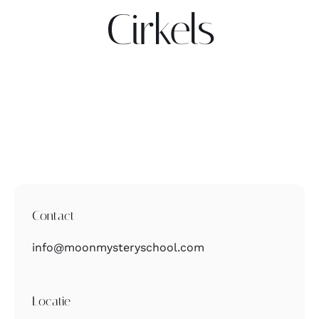
Cirkels
Contact
Zoeken
naar:
Contact
info@moonmysteryschool.com
Locatie