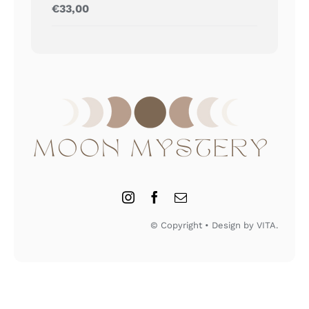
Gewaardeerd
€
33,00
5.00
uit 5
© Copyright • Design by VITA.