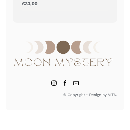
Gewaardeerd
€
33,00
5.00
uit 5
© Copyright • Design by VITA.