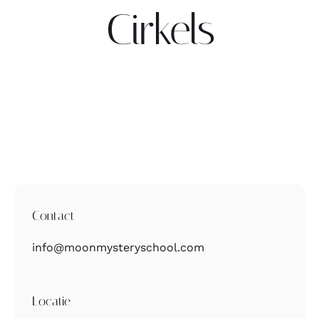
Cirkels
Contact
Zoeken
naar:
Contact
info@moonmysteryschool.com
Locatie