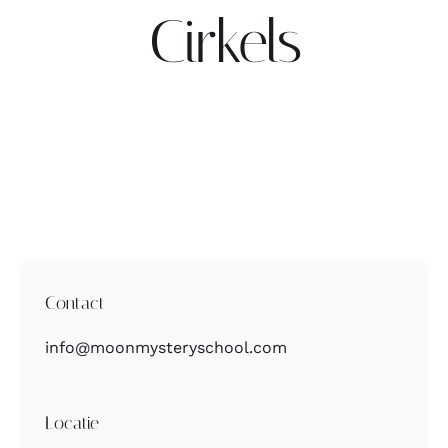
Cirkels
Contact
Zoeken
naar:
Contact
info@moonmysteryschool.com
Locatie