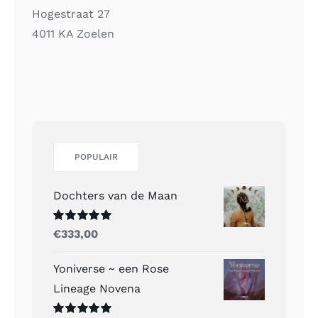
Hogestraat 27
4011 KA Zoelen
POPULAIR
Dochters van de Maan
Gewaardeerd
€
333,00
5.00
uit 5
Yoniverse ~ een Rose
Lineage Novena