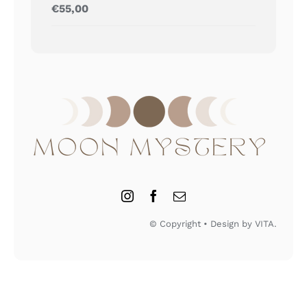
Gewaardeerd
€
55,00
5.00
uit 5
© Copyright • Design by VITA.