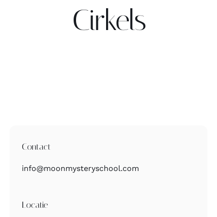
Cirkels
Contact
Zoeken
naar:
Contact
info@moonmysteryschool.com
Locatie