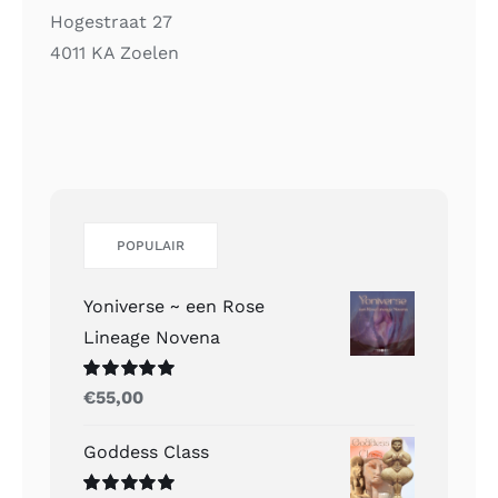
Hogestraat 27
4011 KA Zoelen
POPULAIR
Yoniverse ~ een Rose
Lineage Novena
Gewaardeerd
€
55,00
5.00
uit 5
Goddess Class