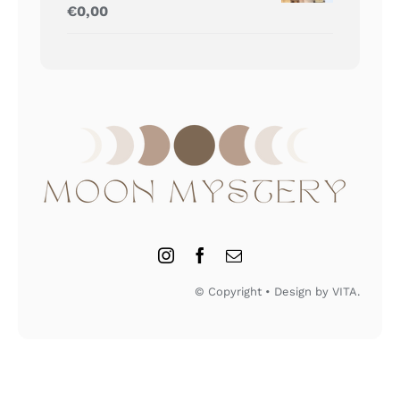
Gewaardeerd
€
0,00
5.00
uit 5
© Copyright • Design by VITA.