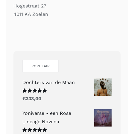
Hogestraat 27
4011 KA Zoelen
POPULAIR
Dochters van de Maan
Gewaardeerd
€
333,00
5.00
uit 5
Yoniverse ~ een Rose
Lineage Novena