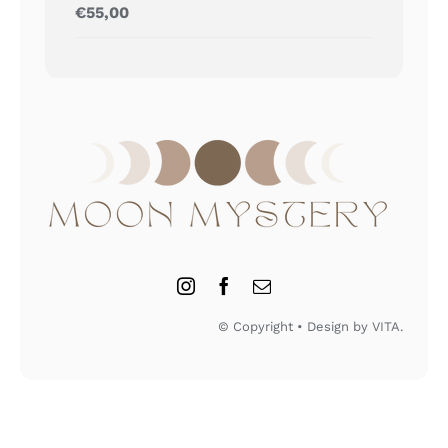
Gewaardeerd
€
55,00
5.00
uit 5
© Copyright • Design by VITA.