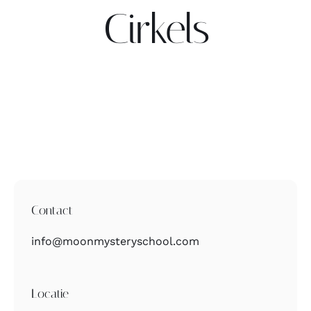
Cirkels
Contact
Zoeken
naar:
Contact
info@moonmysteryschool.com
Locatie