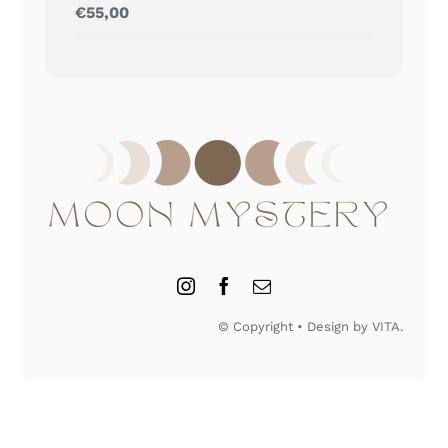
Gewaardeerd
€
55,00
5.00
uit 5
© Copyright • Design by VITA.