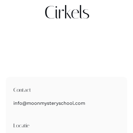
Cirkels
Contact
Zoeken
naar:
Contact
info@moonmysteryschool.com
Locatie