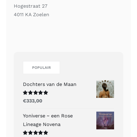
Hogestraat 27
4011 KA Zoelen
POPULAIR
Dochters van de Maan
Gewaardeerd
€
333,00
5.00
uit 5
Yoniverse ~ een Rose
Lineage Novena