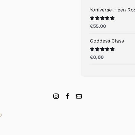
Yoniverse ~ een R
Gewaardeerd
€
55,00
5.00
uit 5
Goddess Class
Gewaardeerd
€
0,00
5.00
uit 5