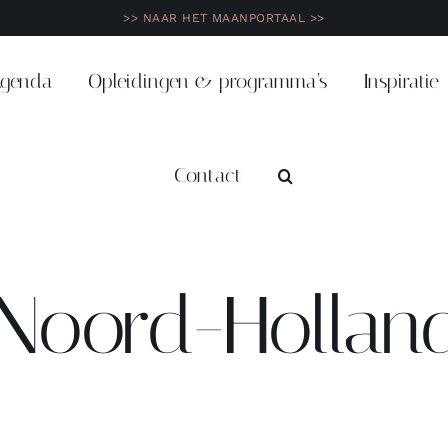
>> NAAR HET MAANPORTAAL >>
genda
Opleidingen & programma’s
Inspiratie
Contact
n Noord-Hollan