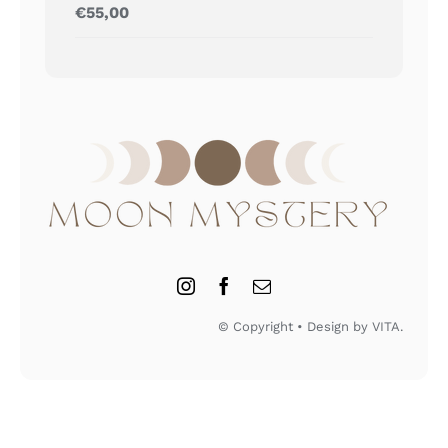
Gewaardeerd
€
55,00
5.00
uit 5
© Copyright • Design by VITA.