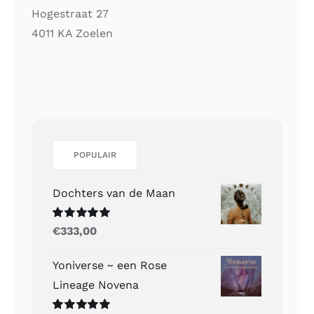
Hogestraat 27
4011 KA Zoelen
POPULAIR
Dochters van de Maan
Gewaardeerd
€
333,00
5.00
uit 5
Yoniverse ~ een Rose
Lineage Novena