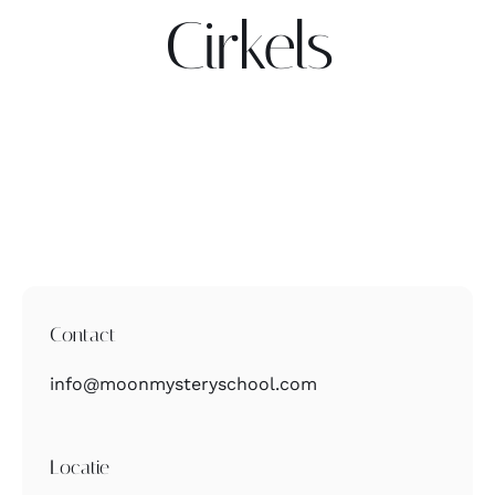
Cirkels
Contact
Zoeken
naar:
Contact
info@moonmysteryschool.com
Locatie