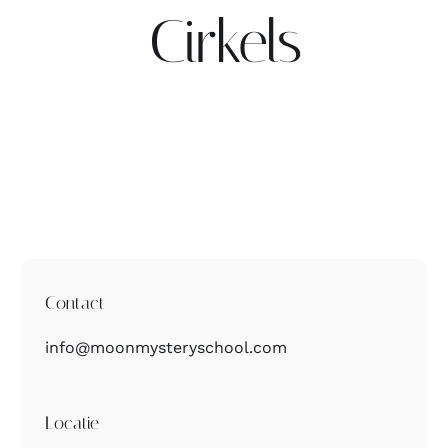
Cirkels
Contact
Zoeken
naar:
Contact
info@moonmysteryschool.com
Locatie