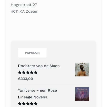
Hogestraat 27
4011 KA Zoelen
POPULAIR
Dochters van de Maan
Gewaardeerd
€
333,00
5.00
uit 5
Yoniverse ~ een Rose
Lineage Novena