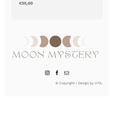
Gewaardeerd
€
55,00
5.00
uit 5
© Copyright • Design by VITA.