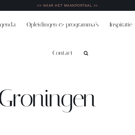
>> NAAR HET MAANPORTAAL >>
genda
Opleidingen & programma’s
Inspiratie
Contact
n Groningen