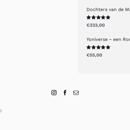
Dochters van de M
Gewaardeerd
€
333,00
5.00
uit 5
Yoniverse ~ een R
Gewaardeerd
€
55,00
5.00
uit 5