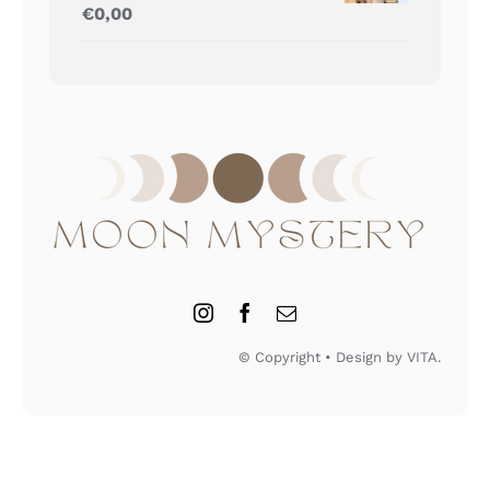
Gewaardeerd
€
0,00
5.00
uit 5
© Copyright • Design by VITA.