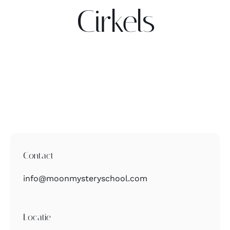
Cirkels
Contact
Zoeken
naar:
Contact
info@moonmysteryschool.com
Locatie