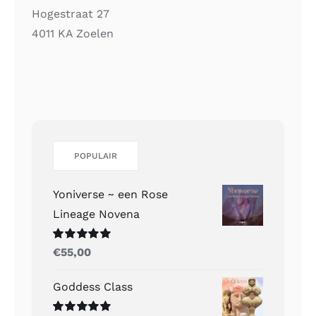
Hogestraat 27
4011 KA Zoelen
POPULAIR
Yoniverse ~ een Rose
Lineage Novena
Gewaardeerd
€
55,00
5.00
uit 5
Goddess Class