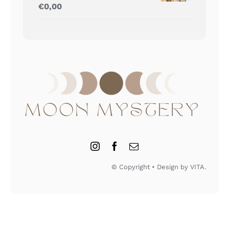
Gewaardeerd
€
0,00
5.00
uit 5
© Copyright • Design by VITA.