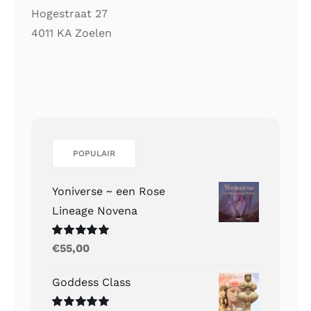
Hogestraat 27
4011 KA Zoelen
POPULAIR
Yoniverse ~ een Rose
Lineage Novena
Gewaardeerd
€
55,00
5.00
uit 5
Goddess Class