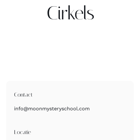
Cirkels
Contact
Zoeken
naar:
Contact
info@moonmysteryschool.com
Locatie